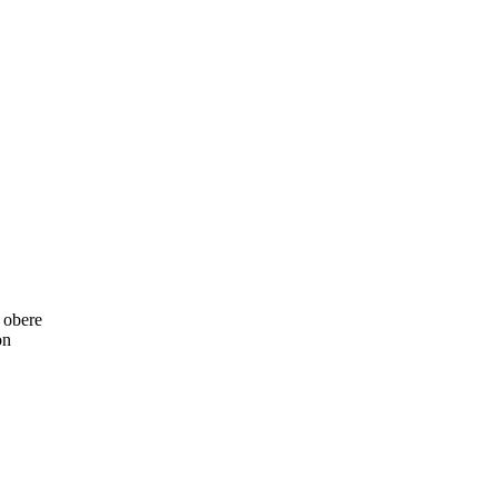
 obere
on