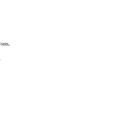
onts,
r